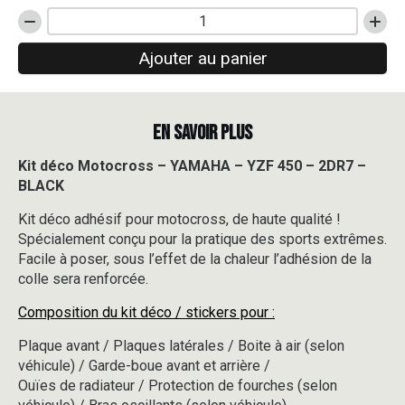
quantité
de
Ajouter au panier
Kit
déco
Motocross
-
EN SAVOIR PLUS
YAMAHA
-
YZF
Kit déco Motocross – YAMAHA – YZF 450 – 2DR7 –
450
BLACK
-
2DR7
Kit déco adhésif pour motocross, de haute qualité !
-
Spécialement conçu pour la pratique des sports extrêmes.
BLACK
Facile à poser, sous l’effet de la chaleur l’adhésion de la
colle sera renforcée.
Composition du kit déco / stickers pour :
Plaque avant / Plaques latérales / Boite à air (selon
véhicule) / Garde-boue avant et arrière /
Ouïes de radiateur / Protection de fourches (selon