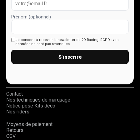
Prénom (optionnel)
Je consens à recevoir la newsletter de 2D Racing.
RGPD : vos
données ne sont pas revendues.
S’inscrire
Contact
Nos techniques de marquage
Notice pose Kits déco
Nos riders
Moyens de paiement
Retours
CGV