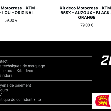
o Motocross – KTM –
Kit déco Motocross – KTM
– LOU – ORIGINAL
65SX – AUZOUX – BLACK 
ORANGE
59,00
€
79,00
€
ntact
s techniques de marquage
ice pose Kits déco
 riders
yens de paiement
tours
V
itique de confidentialité