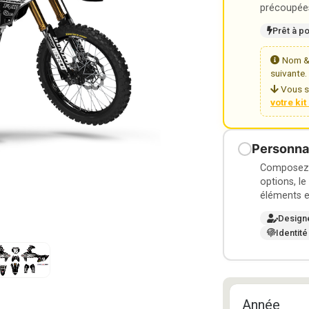
précoupées
Prêt à p
Nom & 
suivante.
Vous s
votre ki
Personnal
Composez v
options, le
éléments e
Design
Identité
Année