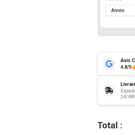
Avis C
4.8/5
Livrai
Expédi
24/48
Total :