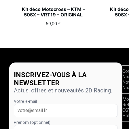
Kit déco Motocross – KTM –
Kit déc
50SX – VRT19 – ORIGINAL
50SX 
59,00
€
Co
INSCRIVEZ-VOUS À LA
No
NEWSLETTER
Not
Nos
Actus, offres et nouveautés 2D Racing.
Mo
Votre e-mail
Re
CG
Pol
Prénom (optionnel)