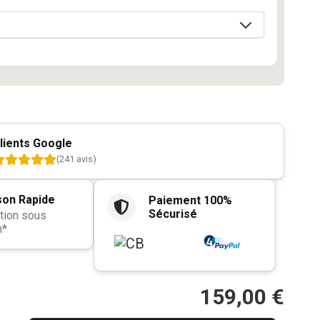
lients Google
(241 avis)
son Rapide
Paiement 100%
Sécurisé
tion sous
h*
159,00
€