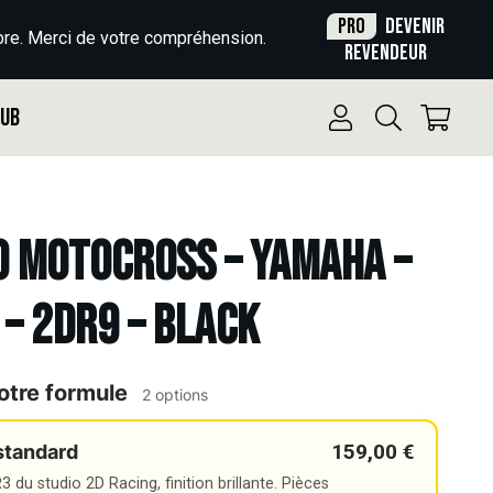
Pro
Devenir
re. Merci de votre compréhension.
revendeur
Pub
o Motocross – YAMAHA –
 – 2DR9 – BLACK
otre formule
2 options
159,00 €
standard
 du studio 2D Racing, finition brillante. Pièces