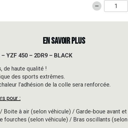
quantité
de
Kit
déco
Motocross
EN SAVOIR PLUS
-
YAMAHA
 – YZF 450 – 2DR9 – BLACK
-
YZF
 de haute qualité !
450
ique des sports extrêmes.
-
2DR9
 chaleur l’adhésion de la colle sera renforcée.
-
rs pour :
BLACK
/ Boite à air (selon véhicule) / Garde-boue avant et 
e fourches (selon véhicule) / Bras oscillants (selon