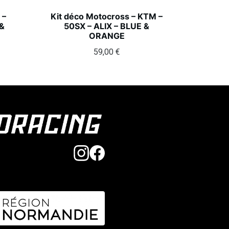
 –
Kit déco Motocross – KTM –
&
50SX – ALIX – BLUE &
ORANGE
59,00
€