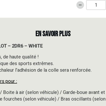
quantité
de
Kit
déco
Motocross
EN SAVOIR PLUS
-
YCF
ILOT – 2DR6 – WHITE
-
PILOT
 de haute qualité !
-
ique des sports extrêmes.
2DR6
-
 chaleur l’adhésion de la colle sera renforcée.
WHITE
rs pour :
/ Boite à air (selon véhicule) / Garde-boue avant et 
e fourches (selon véhicule) / Bras oscillants (selon