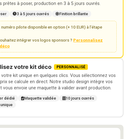
 prêtes à poser, production en 3 à 5 jours ouvrés.
oser
3 à 5 jours ouvrés
Finition brillante
numéro pilote disponible en option (+ 10 EUR) à l'étape
ouhaitez intégrer vos logos sponsors ?
Personnalisez
t déco
isez votre kit déco
PERSONNALISÉ
otre kit unique en quelques clics. Vous sélectionnez vos
 prix se calcule en direct. Notre studio design intègre vos
t vous envoie une maquette à valider avant production.
er dédié
Maquette validée
10 jours ouvrés
 unique