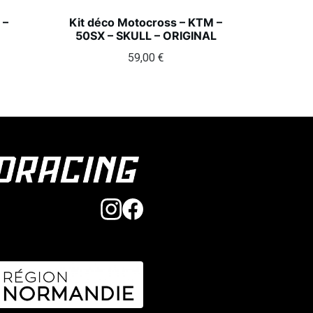
 –
Kit déco Motocross – KTM –
50SX – SKULL – ORIGINAL
59,00
€