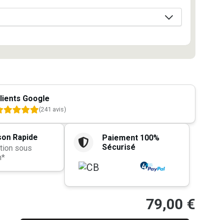
lients Google
(241 avis)
son Rapide
Paiement 100%
Sécurisé
tion sous
h*
79,00
€