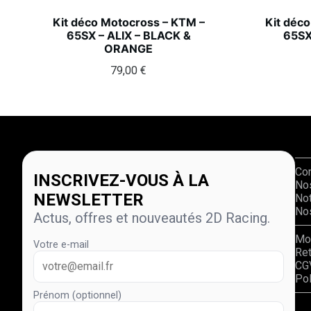
Kit déco Motocross – KTM –
Kit déc
65SX – ALIX – BLACK &
65SX
ORANGE
79,00
€
Co
INSCRIVEZ-VOUS À LA
No
NEWSLETTER
Not
Nos
Actus, offres et nouveautés 2D Racing.
Mo
Votre e-mail
Re
CG
Pol
Prénom (optionnel)