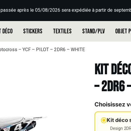
 passée après le 05/08/2026 sera expédiée à partir de septemb
t déco
Stickers
Textiles
Stand/PLV
Objet 
otocross – YCF – PILOT – 2DR6 – WHITE
Kit déc
– 2DR6 
Choisissez v
Kit déco 
Design 2DR3