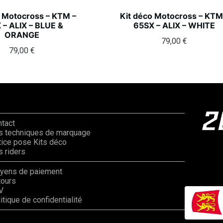
o Motocross – KTM –
Kit déco Motocross – KTM
 – ALIX – BLUE &
65SX – ALIX – WHITE
ORANGE
79,00
€
79,00
€
ntact
s techniques de marquage
ice pose Kits déco
 riders
yens de paiement
tours
V
itique de confidentialité