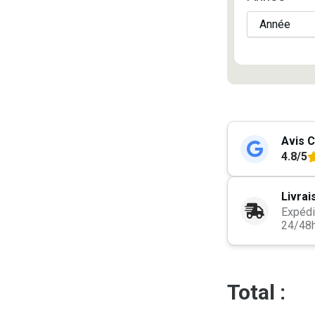
Avis C
4.8/5
Livrai
Expédi
24/48
Total :