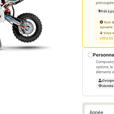
précoupées
Prêt à p
Nom & 
suivante.
Vous s
votre ki
Personnal
Composez v
options, le
éléments e
Design
Identité
Année