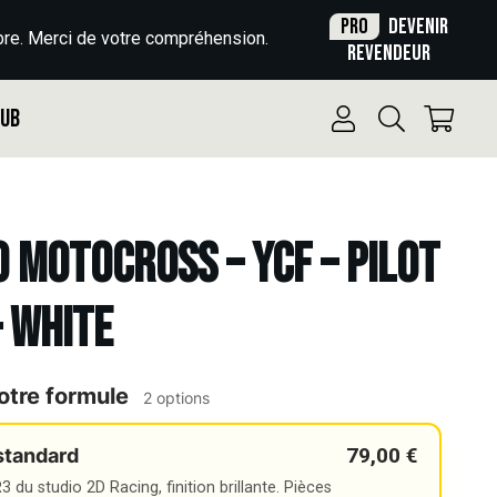
Pro
Devenir
re. Merci de votre compréhension.
revendeur
Pub
o Motocross – YCF – PILOT
– WHITE
otre formule
2 options
79,00 €
standard
 du studio 2D Racing, finition brillante. Pièces