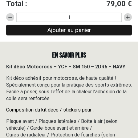
Total :
79,00
€
quantité
de
Ajouter au panier
Kit
déco
Motocross
-
EN SAVOIR PLUS
YCF
-
SM
Kit déco Motocross – YCF – SM 150 – 2DR6 – NAVY
150
Kit déco adhésif pour motocross, de haute qualité !
-
2DR6
Spécialement conçu pour la pratique des sports extrêmes.
-
Facile à poser, sous l’effet de la chaleur l’adhésion de la
NAVY
colle sera renforcée.
Composition du kit déco / stickers pour :
Plaque avant / Plaques latérales / Boite à air (selon
véhicule) / Garde-boue avant et arrière /
Ouïes de radiateur / Protection de fourches (selon