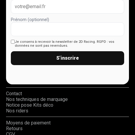
Prénom (optionnel)
Je consens à recevoir la newsletter de 2D Racing.
RGPD : vos
données ne sont pas revendues.
S’inscrire
Contact
Nos techniques de marquage
Notice pose Kits déco
Nos riders
Moyens de paiement
Retours
CGV