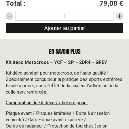
Total :
79,00
€
quantité
de
Ajouter au panier
Kit
déco
Motocross
-
EN SAVOIR PLUS
YCF
-
SP
Kit déco Motocross – YCF – SP – 2DR4 – GREY
-
Kit déco adhésif pour motocross, de haute qualité !
2DR4
-
Spécialement conçu pour la pratique des sports extrêmes.
GREY
Facile à poser, sous l’effet de la chaleur l’adhésion de la
colle sera renforcée.
Composition du kit déco / stickers pour :
Plaque avant / Plaques latérales / Boite à air (selon
véhicule) / Garde-boue avant et arrière /
Ouïes de radiateur / Protection de fourches (selon