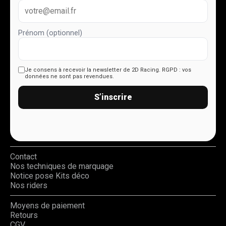
Prénom (optionnel)
Je consens à recevoir la newsletter de 2D Racing.
RGPD : vos
données ne sont pas revendues.
S’inscrire
Contact
Nos techniques de marquage
Notice pose Kits déco
Nos riders
Moyens de paiement
Retours
CGV