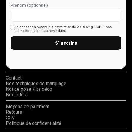
Prénom (optionnel)
Je consens à recevoir la newsletter de 2D Racing.
RGPD : vos
données ne sont pas revendues.
S’inscrire
Contact
Nos techniques de marquage
Notice pose Kits déco
Nos riders
Moyens de paiement
Retours
CGV
Politique de confidentialité