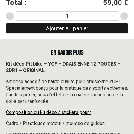
Total :
59,00
€
quantité
de
Ajouter au panier
Kit
déco
Pit
bike
EN SAVOIR PLUS
-
YCF
-
Kit déco Pit bike – YCF – DRAISIENNE 12 POUCES –
DRAISIENNE
2DR1 – ORIGINAL
12
POUCES
Kit déco adhésif de haute qualité pour draisienne YCF !
-
Spécialement conçu pour la pratique des sports extrêmes.
2DR1
Facile à poser, sous l’effet de la chaleur l’adhésion de la
-
colle sera renforcée.
ORIGINAL
Composition du kit déco / stickers pour :
Cadre / Plastiques moteur / mousse de guidon.