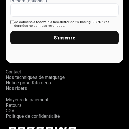
Prénom (optionnel)
Je consens à recevoir la newsletter de 2D Racing.
RGPD : vos
données ne sont pas revendues.
S’inscrire
Contact
Nos techniques de marquage
Notice pose Kits déco
Nos riders
Moyens de paiement
Retours
CGV
Politique de confidentialité