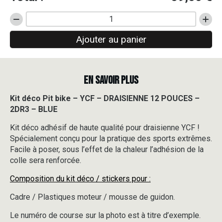
quantité
de
Ajouter au panier
Kit
déco
Pit
bike
EN SAVOIR PLUS
-
YCF
-
Kit déco Pit bike – YCF – DRAISIENNE 12 POUCES –
DRAISIENNE
2DR3 – BLUE
12
POUCES
Kit déco adhésif de haute qualité pour draisienne YCF !
-
Spécialement conçu pour la pratique des sports extrêmes.
2DR3
Facile à poser, sous l’effet de la chaleur l’adhésion de la
-
colle sera renforcée.
BLUE
Composition du kit déco / stickers pour :
Cadre / Plastiques moteur / mousse de guidon.
Le numéro de course sur la photo est à titre d’exemple.