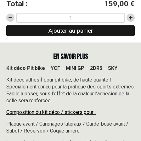
Total :
159,00
€
quantité
de
Ajouter au panier
Kit
déco
Pit
bike
EN SAVOIR PLUS
-
YCF
-
Kit déco Pit bike – YCF – MINI GP – 2DR5 – SKY
MINI
Kit déco adhésif pour pit bike, de haute qualité !
GP
-
Spécialement conçu pour la pratique des sports extrêmes.
2DR5
Facile à poser, sous l’effet de la chaleur l’adhésion de la
-
colle sera renforcée.
SKY
Composition du kit déco / stickers pour :
Plaque avant / Carénages latéraux / Garde-boue avant /
Sabot / Réservoir / Coque arrière.