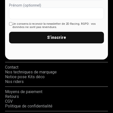
Prénom (optionnel)
Je consens à recevoir la newsletter de 2D Racing.
RGPD : vos
données ne sont pas revendues.
S’inscrire
Contact
Nos techniques de marquage
Notice pose Kits déco
Nos riders
Moyens de paiement
Retours
CGV
Politique de confidentialité