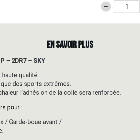
quantité
de
Kit
déco
Pit
EN SAVOIR PLUS
bike
-
 GP – 2DR7 – SKY
YCF
-
 haute qualité !
MINI
ique des sports extrêmes.
GP
-
 chaleur l’adhésion de la colle sera renforcée.
2DR7
rs pour :
-
SKY
x / Garde-boue avant /
e.