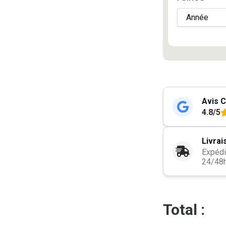
Avis C
4.8/5
Livrai
Expédi
24/48
Total :