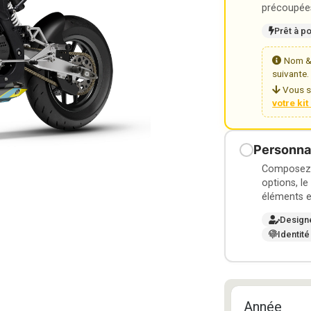
précoupées
Prêt à p
Nom & 
suivante.
Vous s
votre ki
Personnal
Composez v
options, le
éléments e
Design
Identité
Année