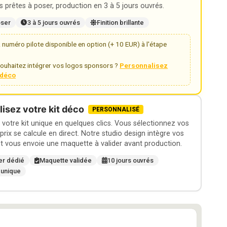
 prêtes à poser, production en 3 à 5 jours ouvrés.
oser
3 à 5 jours ouvrés
Finition brillante
numéro pilote disponible en option (+ 10 EUR) à l'étape
ouhaitez intégrer vos logos sponsors ?
Personnalisez
t déco
isez votre kit déco
PERSONNALISÉ
otre kit unique en quelques clics. Vous sélectionnez vos
 prix se calcule en direct. Notre studio design intègre vos
t vous envoie une maquette à valider avant production.
er dédié
Maquette validée
10 jours ouvrés
 unique