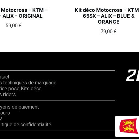
o Motocross – KTM –
Kit déco Motocross – KTM
– ALIX – ORIGINAL
65SX – ALIX – BLUE &
ORANGE
59,00
€
79,00
€
ntact
s techniques de marquage
ice pose Kits déco
 riders
yens de paiement
tours
V
itique de confidentialité