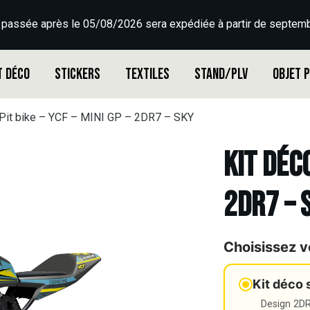
 passée après le 05/08/2026 sera expédiée à partir de septemb
t déco
Stickers
Textiles
Stand/PLV
Objet 
 Pit bike – YCF – MINI GP – 2DR7 – SKY
Kit déco
2DR7 – 
Choisissez v
Kit déco 
Design 2DR3