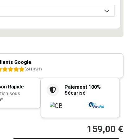
lients Google
(241 avis)
son Rapide
Paiement 100%
Sécurisé
tion sous
h*
159,00
€