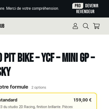
Pro
Devenir
re. Merci de votre compréhension.
revendeur
Pub
 Pit bike – YCF – MINI GP –
SKY
otre formule
2 options
159,00 €
standard
 du studio 2D Racing, finition brillante. Pièces