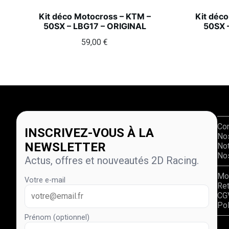
Kit déco Motocross – KTM –
Kit déc
50SX – LBG17 – ORIGINAL
50SX 
59,00
€
Co
INSCRIVEZ-VOUS À LA
No
NEWSLETTER
Not
Nos
Actus, offres et nouveautés 2D Racing.
Mo
Votre e-mail
Re
CG
Pol
Prénom (optionnel)