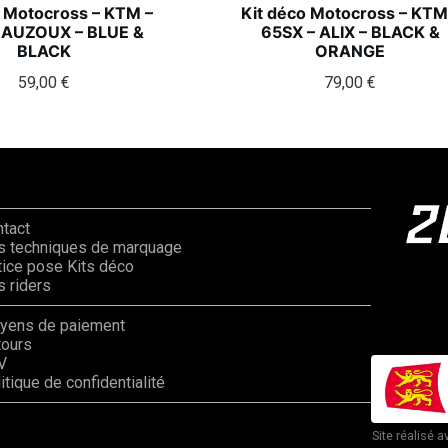
o Motocross – KTM –
Kit déco Motocross – KTM
 AUZOUX – BLUE &
65SX – ALIX – BLACK &
BLACK
ORANGE
59,00
€
79,00
€
ntact
s techniques de marquage
ice pose Kits déco
 riders
yens de paiement
tours
V
itique de confidentialité
Site réalisé a