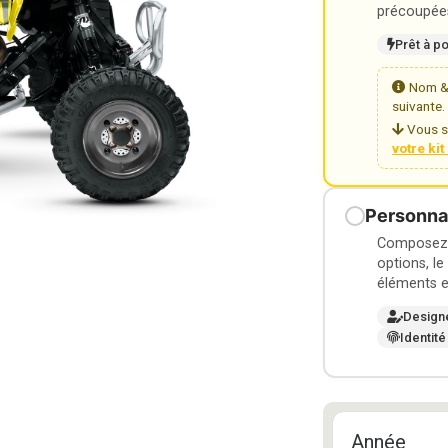
précoupées
Prêt à p
Nom & 
suivante.
Vous s
votre ki
Personnal
Composez v
options, le
éléments e
Design
Identité
Année