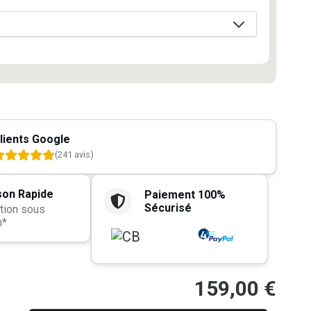
lients Google
(241 avis)
son Rapide
Paiement 100%
Sécurisé
tion sous
h*
159,00
€