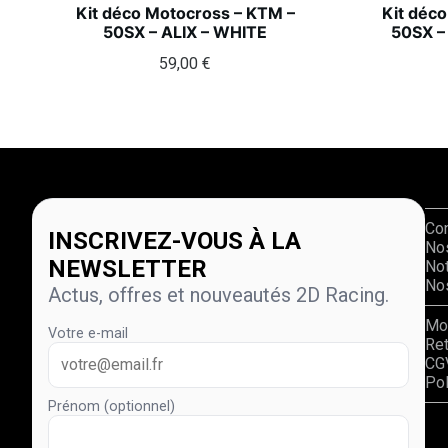
Kit déco Motocross – KTM –
Kit déc
50SX – ALIX – WHITE
50SX –
59,00
€
Co
INSCRIVEZ-VOUS À LA
No
NEWSLETTER
Not
Nos
Actus, offres et nouveautés 2D Racing.
Mo
Votre e-mail
Re
CG
Pol
Prénom (optionnel)