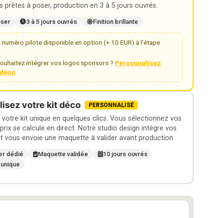
 prêtes à poser, production en 3 à 5 jours ouvrés.
oser
3 à 5 jours ouvrés
Finition brillante
numéro pilote disponible en option (+ 10 EUR) à l'étape
ouhaitez intégrer vos logos sponsors ?
Personnalisez
t déco
isez votre kit déco
PERSONNALISÉ
otre kit unique en quelques clics. Vous sélectionnez vos
 prix se calcule en direct. Notre studio design intègre vos
t vous envoie une maquette à valider avant production.
er dédié
Maquette validée
10 jours ouvrés
 unique