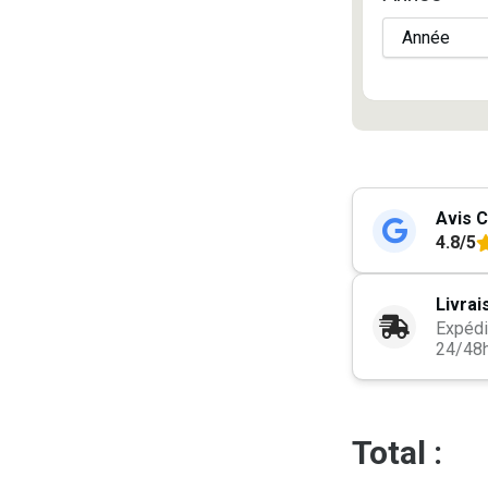
Avis C
4.8/5
Livrai
Expédi
24/48
Total :