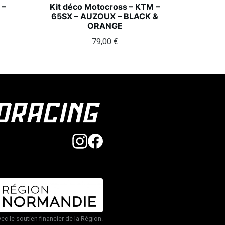
 –
Kit déco Motocross – KTM –
65SX – AUZOUX – BLACK &
ORANGE
79,00
€
vec le soutien financier de la Région.