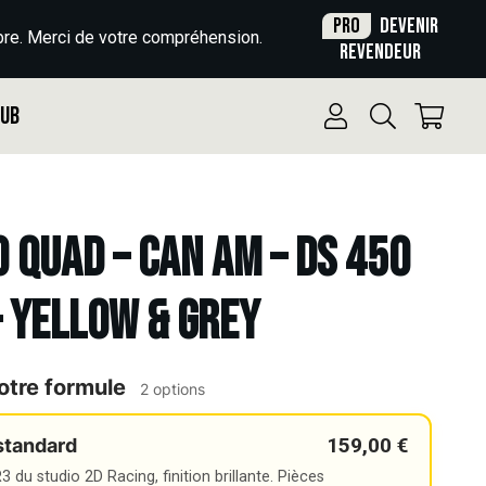
Pro
Devenir
re. Merci de votre compréhension.
revendeur
Pub
o Quad – CAN AM – DS 450
– YELLOW & GREY
otre formule
2 options
159,00 €
standard
 du studio 2D Racing, finition brillante. Pièces