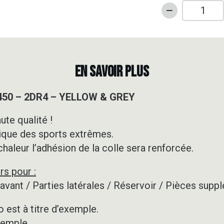
quantité
de
Kit
déco
Quad
EN SAVOIR PLUS
-
CAN
 450 – 2DR4 – YELLOW & GREY
AM
-
ute qualité !
DS
ique des sports extrêmes.
450
-
 chaleur l’adhésion de la colle sera renforcée.
2DR4
rs pour :
-
YELLOW
e avant / Parties latérales / Réservoir / Pièces su
&
GREY
 est à titre d’exemple.
xemple.