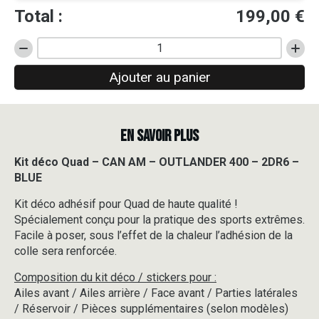
Total :
199,00
€
quantité
de
Ajouter au panier
Kit
déco
Quad
-
EN SAVOIR PLUS
CAN
AM
-
Kit déco Quad – CAN AM – OUTLANDER 400 – 2DR6 –
OUTLANDER
BLUE
400
-
Kit déco adhésif pour Quad de haute qualité !
2DR6
Spécialement conçu pour la pratique des sports extrêmes.
-
Facile à poser, sous l’effet de la chaleur l’adhésion de la
BLUE
colle sera renforcée.
Composition du kit déco / stickers pour :
Ailes avant / Ailes arrière / Face avant / Parties latérales
/ Réservoir / Pièces supplémentaires (selon modèles)