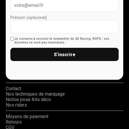
Prénom (optionnel)
Je consens à recevoir la newsletter de 2D Racing.
RGPD : vos
données ne sont pas revendues.
S’inscrire
Contact
Nos techniques de marquage
Notice pose Kits déco
Nos riders
Moyens de paiement
Retours
CGV