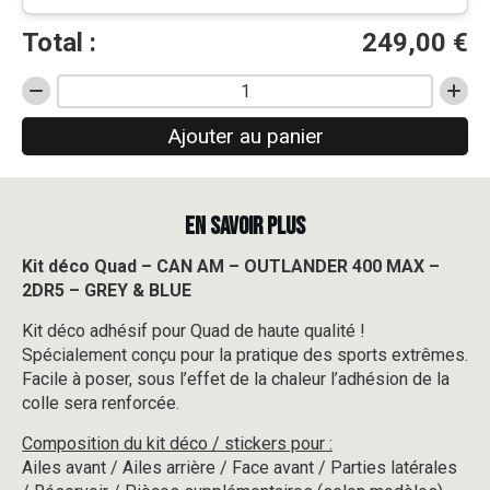
Total :
249,00
€
quantité
de
Ajouter au panier
Kit
déco
Quad
-
EN SAVOIR PLUS
CAN
AM
-
Kit déco Quad – CAN AM – OUTLANDER 400 MAX –
OUTLANDER
2DR5 – GREY & BLUE
400
MAX
Kit déco adhésif pour Quad de haute qualité !
-
Spécialement conçu pour la pratique des sports extrêmes.
2DR5
Facile à poser, sous l’effet de la chaleur l’adhésion de la
-
colle sera renforcée.
GREY
&
Composition du kit déco / stickers pour :
BLUE
Ailes avant / Ailes arrière / Face avant / Parties latérales