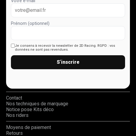
Votre e-mail
Prénom (optionnel)
Je consens à recevoir la newsletter de 2D Racing.
RGPD : vos
données ne sont pas revendues.
S’inscrire
Contact
Nos techniques de marquage
Notice pose Kits déco
Nos riders
Moyens de paiement
Retours