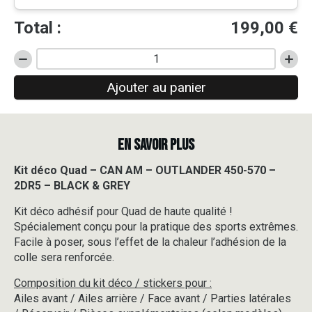
Total :
199,00
€
quantité
de
Ajouter au panier
Kit
déco
Quad
-
EN SAVOIR PLUS
CAN
AM
-
Kit déco Quad – CAN AM – OUTLANDER 450-570 –
OUTLANDER
2DR5 – BLACK & GREY
450-
570
Kit déco adhésif pour Quad de haute qualité !
-
Spécialement conçu pour la pratique des sports extrêmes.
2DR5
Facile à poser, sous l’effet de la chaleur l’adhésion de la
-
colle sera renforcée.
BLACK
&
Composition du kit déco / stickers pour :
GREY
Ailes avant / Ailes arrière / Face avant / Parties latérales