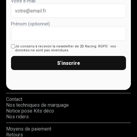
Votre e-mail
Prénom (optionnel)
Je consens à recevoir la newsletter de 2D Racing.
RGPD : vos
données ne sont pas revendues.
S’inscrire
Contact
Nos techniques de marquage
Notice pose Kits déco
Nos riders
Moyens de paiement
Retours