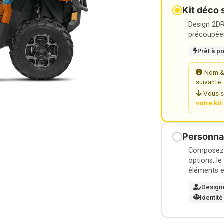
Kit déco 
Design 2DR3
précoupées
Prêt à p
Nom & 
suivante.
Vous s
votre ki
Personnal
Composez v
options, le
éléments e
Design
Identité