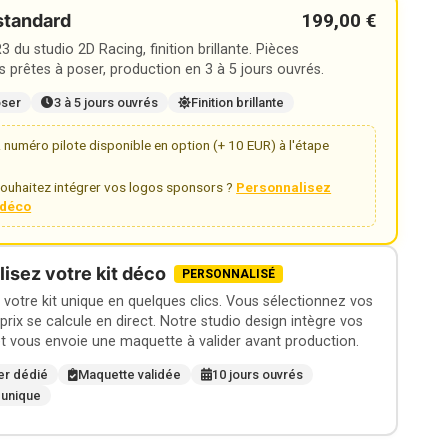
199,00 €
standard
 du studio 2D Racing, finition brillante. Pièces
 prêtes à poser, production en 3 à 5 jours ouvrés.
oser
3 à 5 jours ouvrés
Finition brillante
numéro pilote disponible en option (+ 10 EUR) à l'étape
ouhaitez intégrer vos logos sponsors ?
Personnalisez
t déco
isez votre kit déco
PERSONNALISÉ
otre kit unique en quelques clics. Vous sélectionnez vos
 prix se calcule en direct. Notre studio design intègre vos
t vous envoie une maquette à valider avant production.
er dédié
Maquette validée
10 jours ouvrés
 unique