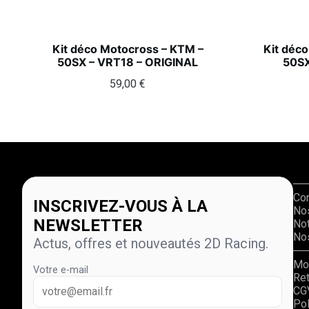
Kit déco Motocross – KTM –
Kit déc
50SX – VRT18 – ORIGINAL
50SX
59,00
€
Co
INSCRIVEZ-VOUS À LA
No
NEWSLETTER
Not
Nos
Actus, offres et nouveautés 2D Racing.
Mo
Votre e-mail
Re
CG
Pol