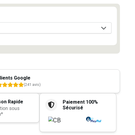
lients Google
(241 avis)
son Rapide
Paiement 100%
Sécurisé
tion sous
h*