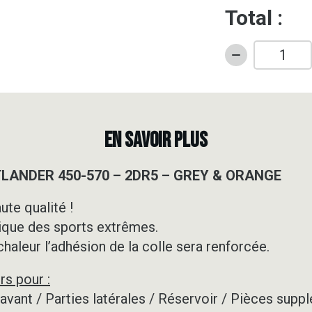
Total :
quantité
de
Kit
déco
Quad
EN SAVOIR PLUS
-
CAN
TLANDER 450-570 – 2DR5 – GREY & ORANGE
AM
-
ute qualité !
OUTLANDER
ique des sports extrêmes.
450-
570
 chaleur l’adhésion de la colle sera renforcée.
-
rs pour :
2DR5
-
e avant / Parties latérales / Réservoir / Pièces su