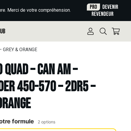
Pro
Devenir
re. Merci de votre compréhension.
revendeur
Pub
 – GREY & ORANGE
o Quad – CAN AM –
ER 450-570 – 2DR5 –
ORANGE
otre formule
2 options