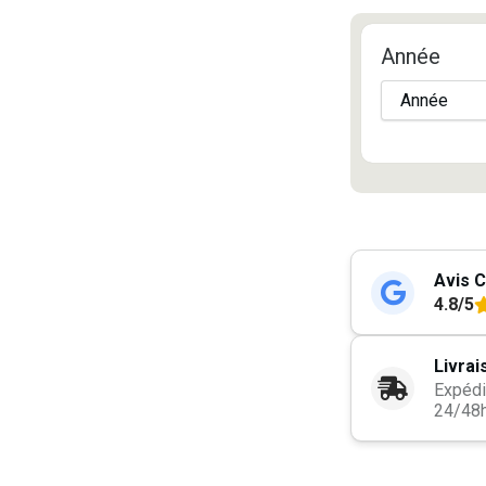
Année
Avis C
4.8/5
Livrai
Expédi
24/48