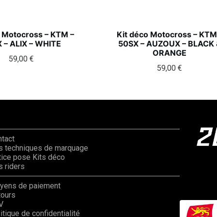
o Motocross – KTM –
Kit déco Motocross – KTM
 – ALIX – WHITE
50SX – AUZOUX – BLACK 
ORANGE
59,00
€
59,00
€
ntact
s techniques de marquage
ice pose Kits déco
 riders
yens de paiement
tours
V
itique de confidentialité