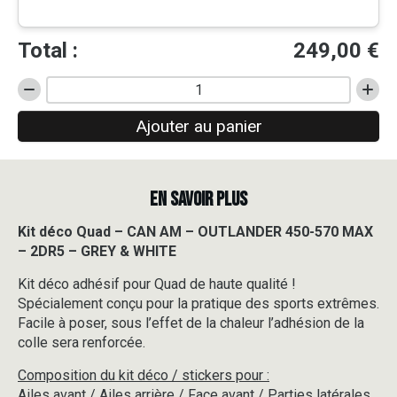
Total :
249,00
€
quantité
de
Ajouter au panier
Kit
déco
Quad
-
EN SAVOIR PLUS
CAN
AM
-
Kit déco Quad – CAN AM – OUTLANDER 450-570 MAX
OUTLANDER
– 2DR5 – GREY & WHITE
450-
570
Kit déco adhésif pour Quad de haute qualité !
MAX
Spécialement conçu pour la pratique des sports extrêmes.
-
Facile à poser, sous l’effet de la chaleur l’adhésion de la
2DR5
colle sera renforcée.
-
GREY
Composition du kit déco / stickers pour :
&
Ailes avant / Ailes arrière / Face avant / Parties latérales