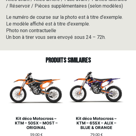
WHITE
/ Réservoir / Pièces supplémentaires (selon modèles)
Le numéro de course sur la photo est à titre d’exemple.
Le modèle affiché est à titre d’exemple.
Photo non contractuelle
Un bon à tirer vous sera envoyé sous 24 – 72h.
Produits similaires
Kit déco Motocross –
Kit déco Motocross –
KTM – 50SX – MOST –
KTM – 65SX – ALIX –
ORIGINAL
BLUE & ORANGE
59,00
€
79,00
€