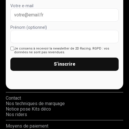
Votre e-mail
Prénom (optionnel)
Je consens à recevoir la newsletter de 2D Racing.
RGPD : vos
données ne sont pas revendues.
S’inscrire
Contact
Nos techniques de marquage
Notice pose Kits déco
Nos riders
Moyens de paiement