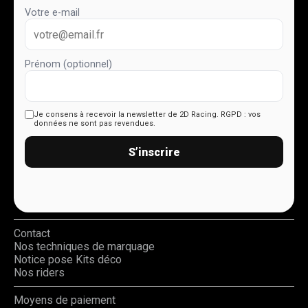
Votre e-mail
Prénom (optionnel)
Je consens à recevoir la newsletter de 2D Racing.
RGPD : vos
données ne sont pas revendues.
S’inscrire
Contact
Nos techniques de marquage
Notice pose Kits déco
Nos riders
Moyens de paiement