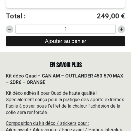
Total :
249,00
€
quantité
de
Ajouter au panier
Kit
déco
Quad
-
EN SAVOIR PLUS
CAN
AM
-
Kit déco Quad – CAN AM – OUTLANDER 450-570 MAX
OUTLANDER
– 2DR6 – ORANGE
450-
570
Kit déco adhésif pour Quad de haute qualité !
MAX
Spécialement conçu pour la pratique des sports extrêmes.
-
Facile à poser, sous l’effet de la chaleur l’adhésion de la
2DR6
colle sera renforcée.
-
ORANGE
Composition du kit déco / stickers pour :
Ailes avant / Ailes arrière / Face avant / Parties latérales