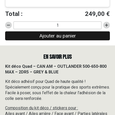
Total :
249,00
€
quantité
de
Ajouter au panier
Kit
déco
Quad
-
EN SAVOIR PLUS
CAN
AM
-
Kit déco Quad – CAN AM – OUTLANDER 500-650-800
OUTLANDER
MAX – 2DR5 – GREY & BLUE
500-
650-
Kit déco adhésif pour Quad de haute qualité !
800
Spécialement conçu pour la pratique des sports extrêmes.
MAX
Facile à poser, sous l’effet de la chaleur l’adhésion de la
-
colle sera renforcée.
2DR5
-
Composition du kit déco / stickers pour :
GREY
Ailes avant / Ailes arrière / Face avant / Parties latérales