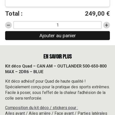
Total :
249,00
€
quantité
de
Ajouter au panier
Kit
déco
Quad
-
EN SAVOIR PLUS
CAN
AM
-
Kit déco Quad – CAN AM – OUTLANDER 500-650-800
OUTLANDER
MAX – 2DR6 – BLUE
500-
650-
Kit déco adhésif pour Quad de haute qualité !
800
Spécialement conçu pour la pratique des sports extrêmes.
MAX
Facile à poser, sous l’effet de la chaleur l’adhésion de la
-
colle sera renforcée.
2DR6
-
Composition du kit déco / stickers pour :
BLUE
Ailes avant / Ailes arrière / Face avant / Parties latérales