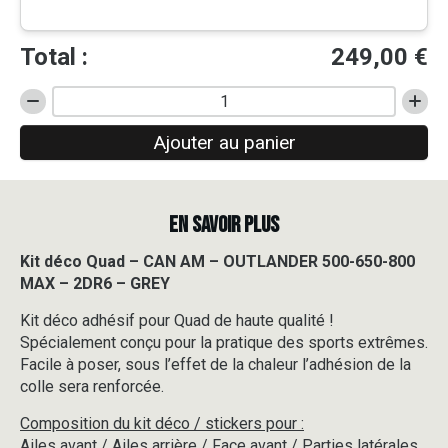
Total :
249,00
€
quantité
de
Ajouter au panier
Kit
déco
Quad
-
EN SAVOIR PLUS
CAN
AM
-
Kit déco Quad – CAN AM – OUTLANDER 500-650-800
OUTLANDER
MAX – 2DR6 – GREY
500-
650-
Kit déco adhésif pour Quad de haute qualité !
800
Spécialement conçu pour la pratique des sports extrêmes.
MAX
Facile à poser, sous l’effet de la chaleur l’adhésion de la
-
colle sera renforcée.
2DR6
-
Composition du kit déco / stickers pour :
GREY
Ailes avant / Ailes arrière / Face avant / Parties latérales