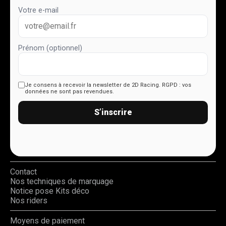
Votre e-mail
Prénom (optionnel)
Je consens à recevoir la newsletter de 2D Racing.
RGPD : vos
données ne sont pas revendues.
S’inscrire
Contact
Nos techniques de marquage
Notice pose Kits déco
Nos riders
Moyens de paiement