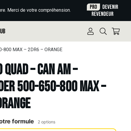
Pro
Devenir
re. Merci de votre compréhension.
revendeur
Pub
50-800 MAX – 2DR6 – ORANGE
o Quad – CAN AM –
DER 500-650-800 MAX –
ORANGE
otre formule
2 options