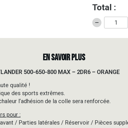
Total :
quantité
de
Kit
déco
Quad
EN SAVOIR PLUS
-
CAN
UTLANDER 500-650-800 MAX – 2DR6 – ORANGE
AM
-
ute qualité !
OUTLANDER
ique des sports extrêmes.
500-
650-
 chaleur l’adhésion de la colle sera renforcée.
800
rs pour :
MAX
-
e avant / Parties latérales / Réservoir / Pièces su