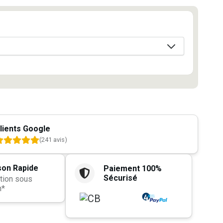
lients Google
(241 avis)
son Rapide
Paiement 100%
Sécurisé
tion sous
h*