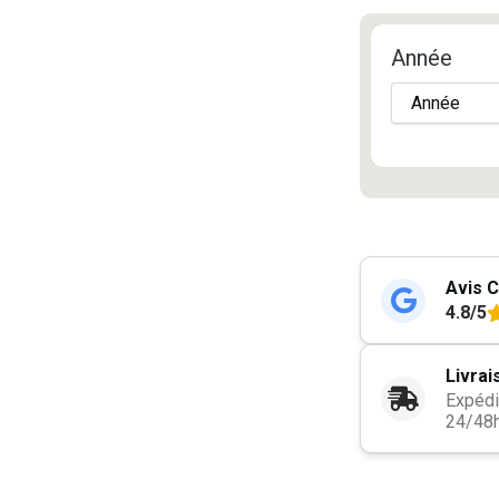
Année
Avis C
4.8/5
Livrai
Expédi
24/48