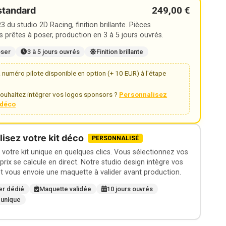
249,00 €
standard
 du studio 2D Racing, finition brillante. Pièces
 prêtes à poser, production en 3 à 5 jours ouvrés.
oser
3 à 5 jours ouvrés
Finition brillante
numéro pilote disponible en option (+ 10 EUR) à l'étape
ouhaitez intégrer vos logos sponsors ?
Personnalisez
t déco
isez votre kit déco
PERSONNALISÉ
otre kit unique en quelques clics. Vous sélectionnez vos
 prix se calcule en direct. Notre studio design intègre vos
t vous envoie une maquette à valider avant production.
er dédié
Maquette validée
10 jours ouvrés
 unique