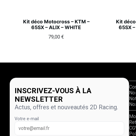
Kit déco Motocross – KTM –
Kit déc
65SX – ALIX – WHITE
65SX –
79,00
€
Co
INSCRIVEZ-VOUS À LA
No
NEWSLETTER
Not
Nos
Actus, offres et nouveautés 2D Racing.
Mo
Votre e-mail
Re
CG
Pol