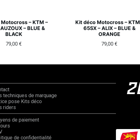
o Motocross – KTM –
Kit déco Motocross – KTM
 AUZOUX – BLUE &
65SX – ALIX – BLUE &
BLACK
ORANGE
79,00
€
79,00
€
ntact
s techniques de marquage
ice pose Kits déco
 riders
yens de paiement
tours
V
itique de confidentialité