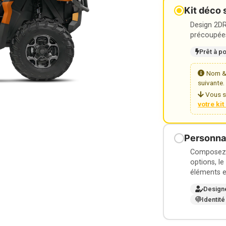
Kit déco 
Design 2DR3
précoupées
Prêt à p
Nom & 
suivante.
Vous s
votre ki
Personnal
Composez v
options, le
éléments e
Design
Identité