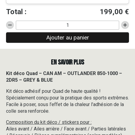
Total :
199,00
€
quantité
de
Ajouter au panier
Kit
déco
Quad
-
EN SAVOIR PLUS
CAN
AM
-
Kit déco Quad – CAN AM – OUTLANDER 850-1000 –
OUTLANDER
2DR5 – GREY & BLUE
850-
1000
Kit déco adhésif pour Quad de haute qualité !
-
Spécialement conçu pour la pratique des sports extrêmes.
2DR5
Facile à poser, sous l’effet de la chaleur l’adhésion de la
-
colle sera renforcée.
GREY
&
Composition du kit déco / stickers pour :
BLUE
Ailes avant / Ailes arrière / Face avant / Parties latérales