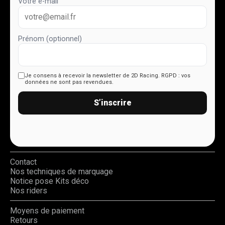
Votre e-mail
Prénom (optionnel)
Je consens à recevoir la newsletter de 2D Racing.
RGPD : vos
données ne sont pas revendues.
S’inscrire
Contact
Nos techniques de marquage
Notice pose Kits déco
Nos riders
Moyens de paiement
Retours