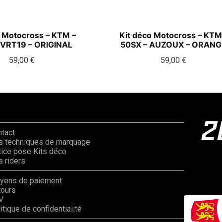
o Motocross – KTM –
Kit déco Motocross – KTM
 VRT19 – ORIGINAL
50SX – AUZOUX – ORANG
59,00
€
59,00
€
ntact
s techniques de marquage
ice pose Kits déco
 riders
yens de paiement
tours
V
itique de confidentialité