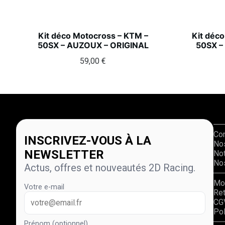
Kit déco Motocross – KTM –
Kit déc
50SX – AUZOUX – ORIGINAL
50SX –
59,00
€
Co
INSCRIVEZ-VOUS À LA
No
NEWSLETTER
Not
Nos
Actus, offres et nouveautés 2D Racing.
Mo
Votre e-mail
Re
CG
Pol
Prénom (optionnel)