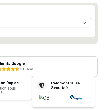
lients Google
(241 avis)
son Rapide
Paiement 100%
Sécurisé
tion sous
h*