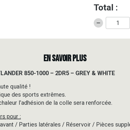
Total :
quantité
de
Kit
déco
Quad
EN SAVOIR PLUS
-
CAN
TLANDER 850-1000 – 2DR5 – GREY & WHITE
AM
-
ute qualité !
OUTLANDER
ique des sports extrêmes.
850-
1000
 chaleur l’adhésion de la colle sera renforcée.
-
rs pour :
2DR5
-
e avant / Parties latérales / Réservoir / Pièces su