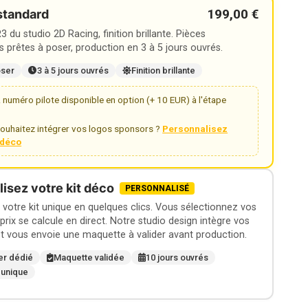
199,00 €
standard
 du studio 2D Racing, finition brillante. Pièces
 prêtes à poser, production en 3 à 5 jours ouvrés.
oser
3 à 5 jours ouvrés
Finition brillante
numéro pilote disponible en option (+ 10 EUR) à l'étape
ouhaitez intégrer vos logos sponsors ?
Personnalisez
t déco
isez votre kit déco
PERSONNALISÉ
otre kit unique en quelques clics. Vous sélectionnez vos
 prix se calcule en direct. Notre studio design intègre vos
t vous envoie une maquette à valider avant production.
er dédié
Maquette validée
10 jours ouvrés
 unique