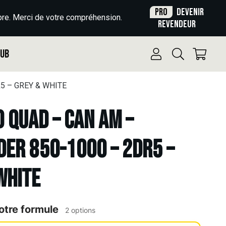
Pro
Devenir
re. Merci de votre compréhension.
revendeur
Pub
R5 – GREY & WHITE
o Quad – CAN AM –
ER 850-1000 – 2DR5 –
WHITE
otre formule
2 options