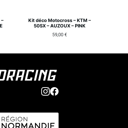
 –
Kit déco Motocross – KTM –
E
50SX – AUZOUX – PINK
59,00
€