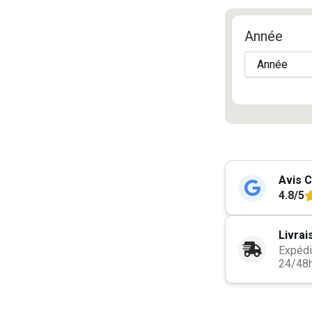
Année
Avis C
4.8/5
Livrai
Expédi
24/48