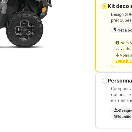
Kit déco 
Design 2DR3
précoupées
Prêt à p
Nom & 
suivante.
Vous s
votre ki
Personnal
Composez v
options, le
éléments e
Design
Identité