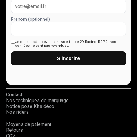
Prénom (optionnel)
Je consens à recevoir la newsletter de 2D Racing.
RGPD : vos
données ne sont pas revendues.
S’inscrire
Contact
Nos techniques de marquage
Notice pose Kits déco
Nos riders
Moyens de paiement
Retours
CGV