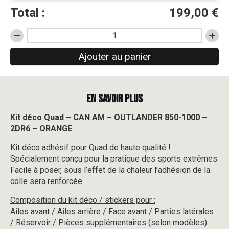
Total :
199,00
€
quantité
de
Ajouter au panier
Kit
déco
Quad
-
EN SAVOIR PLUS
CAN
AM
-
Kit déco Quad – CAN AM – OUTLANDER 850-1000 –
OUTLANDER
2DR6 – ORANGE
850-
1000
Kit déco adhésif pour Quad de haute qualité !
-
Spécialement conçu pour la pratique des sports extrêmes.
2DR6
Facile à poser, sous l’effet de la chaleur l’adhésion de la
-
colle sera renforcée.
ORANGE
Composition du kit déco / stickers pour :
Ailes avant / Ailes arrière / Face avant / Parties latérales
/ Réservoir / Pièces supplémentaires (selon modèles)