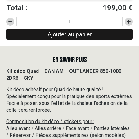
Total :
199,00
€
quantité
de
Ajouter au panier
Kit
déco
Quad
-
EN SAVOIR PLUS
CAN
AM
-
Kit déco Quad – CAN AM – OUTLANDER 850-1000 –
OUTLANDER
2DR6 – SKY
850-
1000
Kit déco adhésif pour Quad de haute qualité !
-
Spécialement conçu pour la pratique des sports extrêmes.
2DR6
Facile à poser, sous l’effet de la chaleur l’adhésion de la
-
colle sera renforcée.
SKY
Composition du kit déco / stickers pour :
Ailes avant / Ailes arrière / Face avant / Parties latérales
/ Réservoir / Pièces supplémentaires (selon modèles)