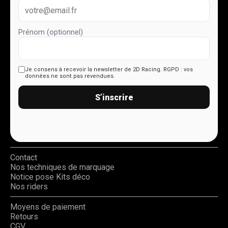
Prénom (optionnel)
Je consens à recevoir la newsletter de 2D Racing.
RGPD : vos
données ne sont pas revendues.
S’inscrire
Contact
Nos techniques de marquage
Notice pose Kits déco
Nos riders
Moyens de paiement
Retours
CGV