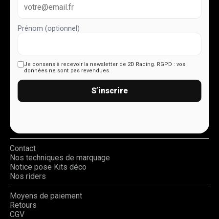
Prénom (optionnel)
Je consens à recevoir la newsletter de 2D Racing.
RGPD : vos
données ne sont pas revendues.
S’inscrire
Contact
Nos techniques de marquage
Notice pose Kits déco
Nos riders
Moyens de paiement
Retours
CGV