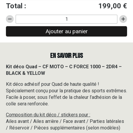
Total :
199,00
€
quantité
de
Ajouter au panier
Kit
déco
Quad
-
EN SAVOIR PLUS
CF
MOTO
-
Kit déco Quad – CF MOTO – C FORCE 1000 – 2DR4 –
C
BLACK & YELLOW
FORCE
1000
Kit déco adhésif pour Quad de haute qualité !
-
Spécialement conçu pour la pratique des sports extrêmes.
2DR4
Facile à poser, sous l’effet de la chaleur l’adhésion de la
-
colle sera renforcée.
BLACK
&
Composition du kit déco / stickers pour :
YELLOW
Ailes avant / Ailes arrière / Face avant / Parties latérales
/ Réservoir / Pièces supplémentaires (selon modèles)