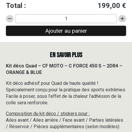
Total :
199,00
€
quantité
de
Ajouter au panier
Kit
déco
Quad
-
EN SAVOIR PLUS
CF
MOTO
-
Kit déco Quad – CF MOTO – C FORCE 450 S – 2DR4 –
C
ORANGE & BLUE
FORCE
450
Kit déco adhésif pour Quad de haute qualité !
S
Spécialement conçu pour la pratique des sports extrêmes.
-
Facile à poser, sous l’effet de la chaleur l’adhésion de la
2DR4
colle sera renforcée.
-
ORANGE
Composition du kit déco / stickers pour :
&
Ailes avant / Ailes arrière / Face avant / Parties latérales
BLUE
/ Réservoir / Pièces supplémentaires (selon modèles)