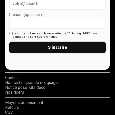
Prénom (optionnel)
Je consens à recevoir la newsletter de 2D Racing.
RGPD : vos
données ne sont pas revendues.
S’inscrire
Contact
Nos techniques de marquage
Notice pose Kits déco
Nos riders
Moyens de paiement
Retours
CGV