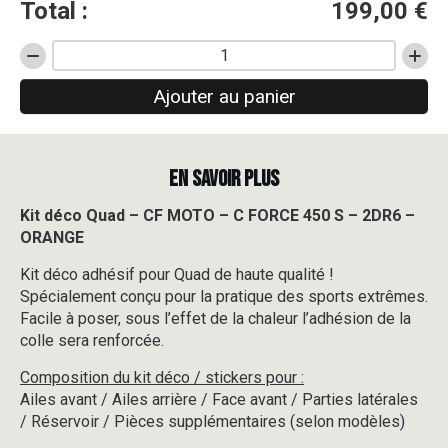
Total :
199,00
€
quantité
de
Ajouter au panier
Kit
déco
Quad
-
EN SAVOIR PLUS
CF
MOTO
-
Kit déco Quad – CF MOTO – C FORCE 450 S – 2DR6 –
C
ORANGE
FORCE
450
Kit déco adhésif pour Quad de haute qualité !
S
Spécialement conçu pour la pratique des sports extrêmes.
-
Facile à poser, sous l’effet de la chaleur l’adhésion de la
2DR6
colle sera renforcée.
-
ORANGE
Composition du kit déco / stickers pour :
Ailes avant / Ailes arrière / Face avant / Parties latérales
/ Réservoir / Pièces supplémentaires (selon modèles)