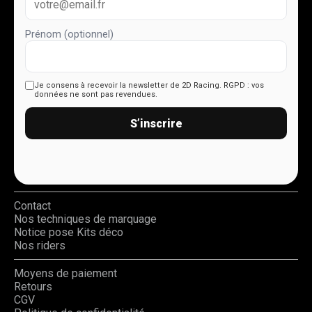
Prénom (optionnel)
Je consens à recevoir la newsletter de 2D Racing.
RGPD : vos
données ne sont pas revendues.
S’inscrire
Contact
Nos techniques de marquage
Notice pose Kits déco
Nos riders
Moyens de paiement
Retours
CGV