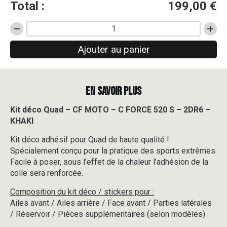
Total :
199,00
€
quantité
de
Ajouter au panier
Kit
déco
Quad
-
EN SAVOIR PLUS
CF
MOTO
-
Kit déco Quad – CF MOTO – C FORCE 520 S – 2DR6 –
C
KHAKI
FORCE
520
Kit déco adhésif pour Quad de haute qualité !
S
Spécialement conçu pour la pratique des sports extrêmes.
-
Facile à poser, sous l’effet de la chaleur l’adhésion de la
2DR6
colle sera renforcée.
-
KHAKI
Composition du kit déco / stickers pour :
Ailes avant / Ailes arrière / Face avant / Parties latérales
/ Réservoir / Pièces supplémentaires (selon modèles)