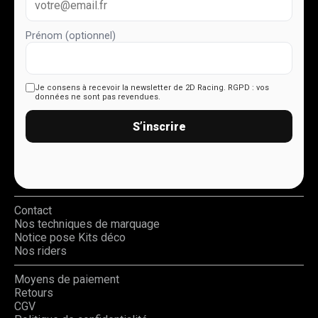
Prénom (optionnel)
Je consens à recevoir la newsletter de 2D Racing.
RGPD : vos
données ne sont pas revendues.
S’inscrire
Contact
Nos techniques de marquage
Notice pose Kits déco
Nos riders
Moyens de paiement
Retours
CGV