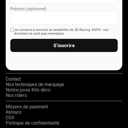
Prénom (optionnel)
Je consens à recevoir la newsletter de 2D Racing.
RGPD : vos
données ne sont pas revendues.
S’inscrire
Contact
Nos techniques de marquage
Notice pose Kits déco
Nos riders
Moyens de paiement
Retours
CGV
Politique de confidentialité