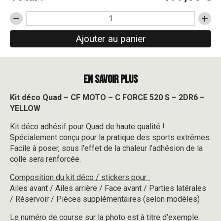
quantité
de
Ajouter au panier
Kit
déco
Quad
-
EN SAVOIR PLUS
CF
MOTO
-
Kit déco Quad – CF MOTO – C FORCE 520 S – 2DR6 –
C
YELLOW
FORCE
520
Kit déco adhésif pour Quad de haute qualité !
S
Spécialement conçu pour la pratique des sports extrêmes.
-
Facile à poser, sous l’effet de la chaleur l’adhésion de la
2DR6
colle sera renforcée.
-
YELLOW
Composition du kit déco / stickers pour :
Ailes avant / Ailes arrière / Face avant / Parties latérales
/ Réservoir / Pièces supplémentaires (selon modèles)
Le numéro de course sur la photo est à titre d’exemple.