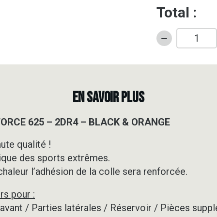
Total :
quantité
de
Kit
déco
Quad
EN SAVOIR PLUS
-
CF
 FORCE 625 – 2DR4 – BLACK & ORANGE
MOTO
-
ute qualité !
C
ique des sports extrêmes.
FORCE
625
 chaleur l’adhésion de la colle sera renforcée.
-
rs pour :
2DR4
-
e avant / Parties latérales / Réservoir / Pièces su