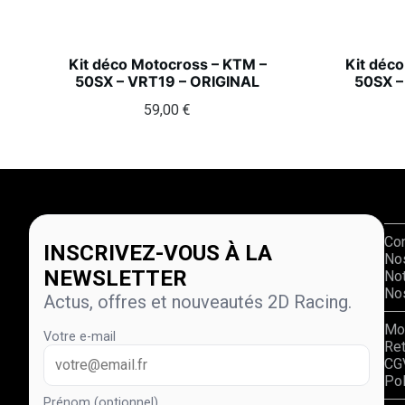
Kit déco Motocross – KTM –
Kit déc
50SX – VRT19 – ORIGINAL
50SX –
59,00
€
Co
INSCRIVEZ-VOUS À LA
No
NEWSLETTER
Not
Nos
Actus, offres et nouveautés 2D Racing.
Mo
Votre e-mail
Re
CG
Pol
Prénom (optionnel)