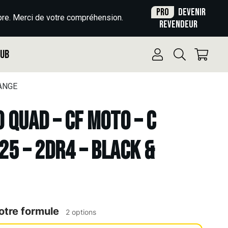
Pro
Devenir
re. Merci de votre compréhension.
revendeur
Pub
RANGE
o Quad – CF MOTO – C
25 – 2DR4 – BLACK &
otre formule
2 options