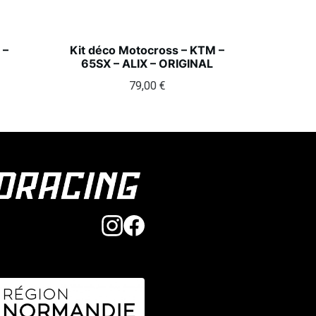
 –
Kit déco Motocross – KTM –
65SX – ALIX – ORIGINAL
79,00
€