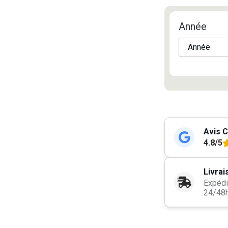
Année
Avis C
4.8/5
Livrai
Expédi
24/48