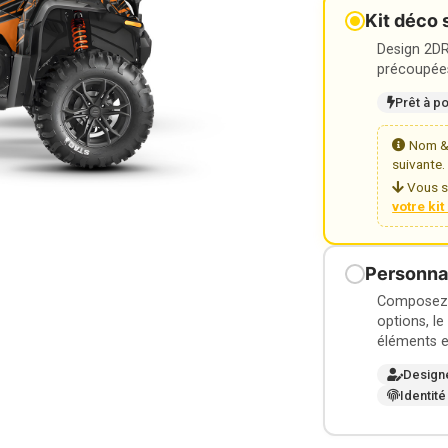
Kit déco 
Design 2DR3
précoupées
Prêt à p
Nom & 
suivante.
Vous s
votre ki
Personnal
Composez v
options, le
éléments e
Design
Identité