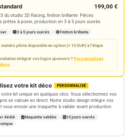
199,00 €
standard
 du studio 2D Racing, finition brillante. Pièces
 prêtes à poser, production en 3 à 5 jours ouvrés.
oser
3 à 5 jours ouvrés
Finition brillante
numéro pilote disponible en option (+ 10 EUR) à l'étape
ouhaitez intégrer vos logos sponsors ?
Personnalisez
t déco
isez votre kit déco
PERSONNALISÉ
otre kit unique en quelques clics. Vous sélectionnez vos
 prix se calcule en direct. Notre studio design intègre vos
t vous envoie une maquette à valider avant production.
er dédié
Maquette validée
10 jours ouvrés
 unique