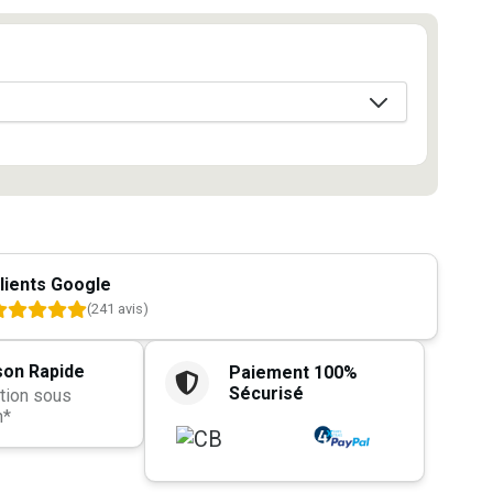
lients Google
(241 avis)
son Rapide
Paiement 100%
Sécurisé
tion sous
h*