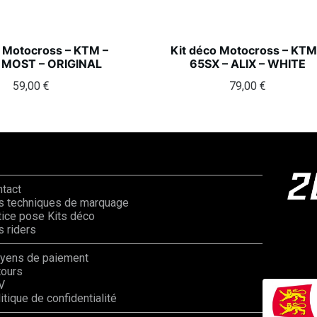
o Motocross – KTM –
Kit déco Motocross – KTM
 MOST – ORIGINAL
65SX – ALIX – WHITE
59,00
€
79,00
€
ntact
s techniques de marquage
ice pose Kits déco
 riders
yens de paiement
tours
V
itique de confidentialité