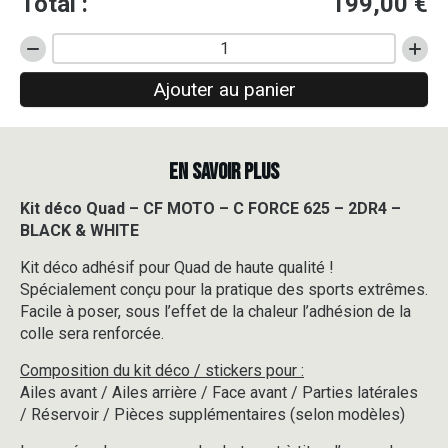
Total :
199,00
€
quantité
de
Ajouter au panier
Kit
déco
Quad
-
EN SAVOIR PLUS
CF
MOTO
-
Kit déco Quad – CF MOTO – C FORCE 625 – 2DR4 –
C
BLACK & WHITE
FORCE
625
Kit déco adhésif pour Quad de haute qualité !
-
Spécialement conçu pour la pratique des sports extrêmes.
2DR4
Facile à poser, sous l’effet de la chaleur l’adhésion de la
-
colle sera renforcée.
BLACK
&
Composition du kit déco / stickers pour :
WHITE
Ailes avant / Ailes arrière / Face avant / Parties latérales
/ Réservoir / Pièces supplémentaires (selon modèles)