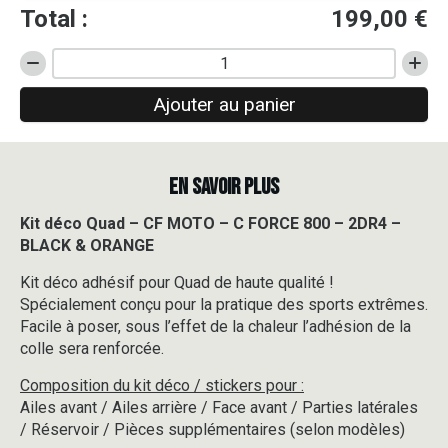
Total :
199,00
€
quantité
de
Ajouter au panier
Kit
déco
Quad
-
EN SAVOIR PLUS
CF
MOTO
-
Kit déco Quad – CF MOTO – C FORCE 800 – 2DR4 –
C
BLACK & ORANGE
FORCE
800
Kit déco adhésif pour Quad de haute qualité !
-
Spécialement conçu pour la pratique des sports extrêmes.
2DR4
Facile à poser, sous l’effet de la chaleur l’adhésion de la
-
colle sera renforcée.
BLACK
&
Composition du kit déco / stickers pour :
ORANGE
Ailes avant / Ailes arrière / Face avant / Parties latérales
/ Réservoir / Pièces supplémentaires (selon modèles)