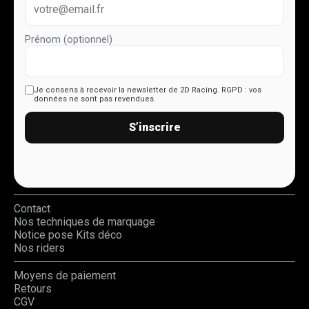
Prénom (optionnel)
Je consens à recevoir la newsletter de 2D Racing.
RGPD : vos
données ne sont pas revendues.
S’inscrire
Contact
Nos techniques de marquage
Notice pose Kits déco
Nos riders
Moyens de paiement
Retours
CGV