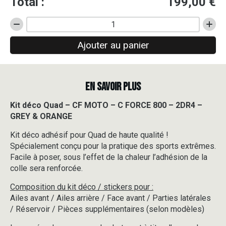
Total :
199,00
€
quantité
de
Ajouter au panier
Kit
déco
Quad
-
EN SAVOIR PLUS
CF
MOTO
-
Kit déco Quad – CF MOTO – C FORCE 800 – 2DR4 –
C
GREY & ORANGE
FORCE
800
Kit déco adhésif pour Quad de haute qualité !
-
Spécialement conçu pour la pratique des sports extrêmes.
2DR4
Facile à poser, sous l’effet de la chaleur l’adhésion de la
-
colle sera renforcée.
GREY
&
Composition du kit déco / stickers pour :
ORANGE
Ailes avant / Ailes arrière / Face avant / Parties latérales
/ Réservoir / Pièces supplémentaires (selon modèles)