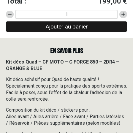
Total :
199,00
€
quantité
de
Ajouter au panier
Kit
déco
Quad
-
EN SAVOIR PLUS
CF
MOTO
-
Kit déco Quad – CF MOTO – C FORCE 850 – 2DR4 –
C
ORANGE & BLUE
FORCE
850
Kit déco adhésif pour Quad de haute qualité !
-
Spécialement conçu pour la pratique des sports extrêmes.
2DR4
Facile à poser, sous l’effet de la chaleur l’adhésion de la
-
colle sera renforcée.
ORANGE
&
Composition du kit déco / stickers pour :
BLUE
Ailes avant / Ailes arrière / Face avant / Parties latérales
/ Réservoir / Pièces supplémentaires (selon modèles)