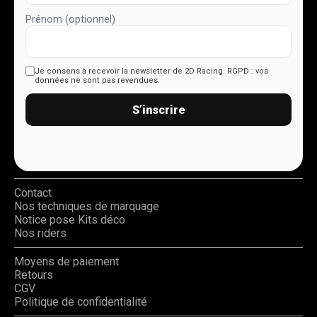
Prénom (optionnel)
Je consens à recevoir la newsletter de 2D Racing.
RGPD : vos
données ne sont pas revendues.
S’inscrire
Contact
Nos techniques de marquage
Notice pose Kits déco
Nos riders
Moyens de paiement
Retours
CGV
Politique de confidentialité