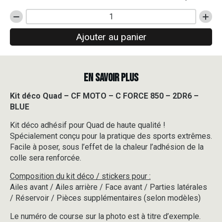
quantité
de
Ajouter au panier
Kit
déco
Quad
-
EN SAVOIR PLUS
CF
MOTO
-
Kit déco Quad – CF MOTO – C FORCE 850 – 2DR6 –
C
BLUE
FORCE
850
Kit déco adhésif pour Quad de haute qualité !
-
Spécialement conçu pour la pratique des sports extrêmes.
2DR6
Facile à poser, sous l’effet de la chaleur l’adhésion de la
-
colle sera renforcée.
BLUE
Composition du kit déco / stickers pour :
Ailes avant / Ailes arrière / Face avant / Parties latérales
/ Réservoir / Pièces supplémentaires (selon modèles)
Le numéro de course sur la photo est à titre d’exemple.