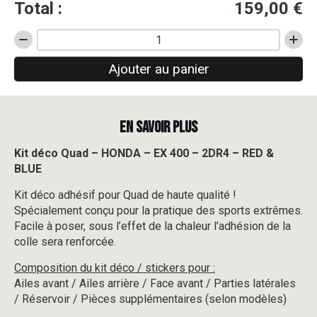
Total :
159,00
€
quantité
de
Ajouter au panier
Kit
déco
Quad
-
EN SAVOIR PLUS
HONDA
-
EX
Kit déco Quad – HONDA – EX 400 – 2DR4 – RED &
400
BLUE
-
2DR4
Kit déco adhésif pour Quad de haute qualité !
-
Spécialement conçu pour la pratique des sports extrêmes.
RED
Facile à poser, sous l’effet de la chaleur l’adhésion de la
&
colle sera renforcée.
BLUE
Composition du kit déco / stickers pour :
Ailes avant / Ailes arrière / Face avant / Parties latérales
/ Réservoir / Pièces supplémentaires (selon modèles)