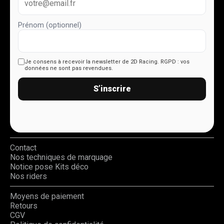
Prénom (optionnel)
Je consens à recevoir la newsletter de 2D Racing.
RGPD : vos
données ne sont pas revendues.
S’inscrire
Contact
Nos techniques de marquage
Notice pose Kits déco
Nos riders
Moyens de paiement
Retours
CGV