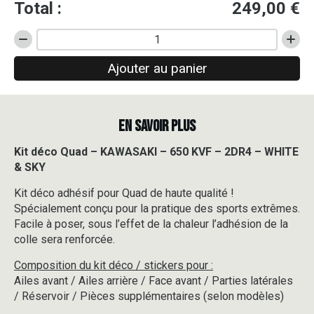
Total :
249,00
€
quantité
de
Ajouter au panier
Kit
déco
Quad
-
EN SAVOIR PLUS
KAWASAKI
-
650
Kit déco Quad – KAWASAKI – 650 KVF – 2DR4 – WHITE
KVF
& SKY
-
2DR4
Kit déco adhésif pour Quad de haute qualité !
-
Spécialement conçu pour la pratique des sports extrêmes.
WHITE
Facile à poser, sous l’effet de la chaleur l’adhésion de la
&
colle sera renforcée.
SKY
Composition du kit déco / stickers pour :
Ailes avant / Ailes arrière / Face avant / Parties latérales
/ Réservoir / Pièces supplémentaires (selon modèles)