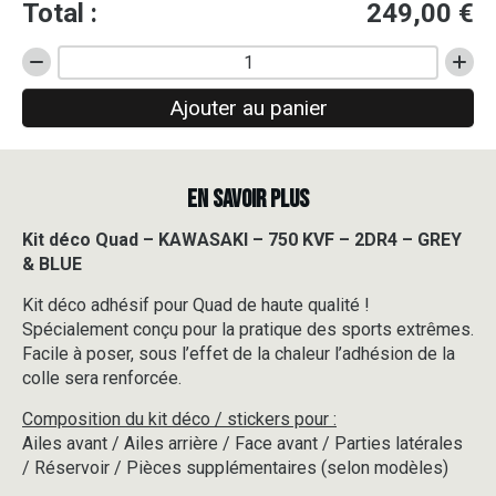
Total :
249,00
€
quantité
de
Ajouter au panier
Kit
déco
Quad
-
EN SAVOIR PLUS
KAWASAKI
-
750
Kit déco Quad – KAWASAKI – 750 KVF – 2DR4 – GREY
KVF
& BLUE
-
2DR4
Kit déco adhésif pour Quad de haute qualité !
-
Spécialement conçu pour la pratique des sports extrêmes.
GREY
Facile à poser, sous l’effet de la chaleur l’adhésion de la
&
colle sera renforcée.
BLUE
Composition du kit déco / stickers pour :
Ailes avant / Ailes arrière / Face avant / Parties latérales
/ Réservoir / Pièces supplémentaires (selon modèles)