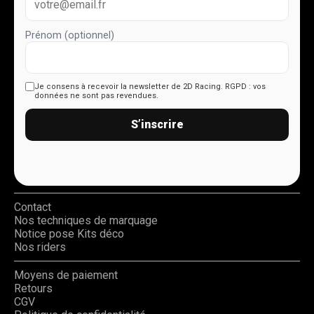
Prénom (optionnel)
Je consens à recevoir la newsletter de 2D Racing.
RGPD : vos
données ne sont pas revendues.
S’inscrire
Contact
Nos techniques de marquage
Notice pose Kits déco
Nos riders
Moyens de paiement
Retours
CGV