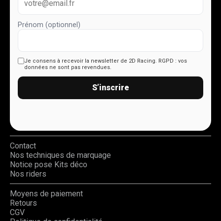
Prénom (optionnel)
Je consens à recevoir la newsletter de 2D Racing.
RGPD : vos
données ne sont pas revendues.
S’inscrire
Contact
Nos techniques de marquage
Notice pose Kits déco
Nos riders
Moyens de paiement
Retours
CGV