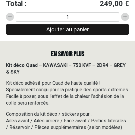
Total :
249,00
€
quantité
de
Ajouter au panier
Kit
déco
Quad
-
EN SAVOIR PLUS
KAWASAKI
-
750
Kit déco Quad – KAWASAKI – 750 KVF – 2DR4 – GREY
KVF
& SKY
-
2DR4
Kit déco adhésif pour Quad de haute qualité !
-
Spécialement conçu pour la pratique des sports extrêmes.
GREY
Facile à poser, sous l’effet de la chaleur l’adhésion de la
&
colle sera renforcée.
SKY
Composition du kit déco / stickers pour :
Ailes avant / Ailes arrière / Face avant / Parties latérales
/ Réservoir / Pièces supplémentaires (selon modèles)