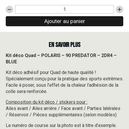
quantité
de
Ajouter au panier
Kit
déco
Quad
-
EN SAVOIR PLUS
POLARIS
-
90
Kit déco Quad – POLARIS – 90 PREDATOR – 2DR4 –
PREDATOR
BLUE
-
2DR4
Kit déco adhésif pour Quad de haute qualité !
-
Spécialement conçu pour la pratique des sports extrêmes.
BLUE
Facile à poser, sous l’effet de la chaleur l’adhésion de la
colle sera renforcée.
Composition du kit déco / stickers pour :
Ailes avant / Ailes arrière / Face avant / Parties latérales
/ Réservoir / Pièces supplémentaires (selon modèles)
Le numéro de course sur la photo est à titre d’exemple.