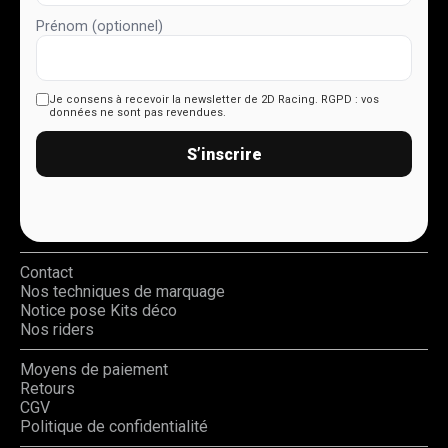
Prénom (optionnel)
Je consens à recevoir la newsletter de 2D Racing.
RGPD : vos
données ne sont pas revendues.
S’inscrire
Contact
Nos techniques de marquage
Notice pose Kits déco
Nos riders
Moyens de paiement
Retours
CGV
Politique de confidentialité