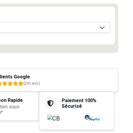
lients Google
(241 avis)
son Rapide
Paiement 100%
Sécurisé
tion sous
h*