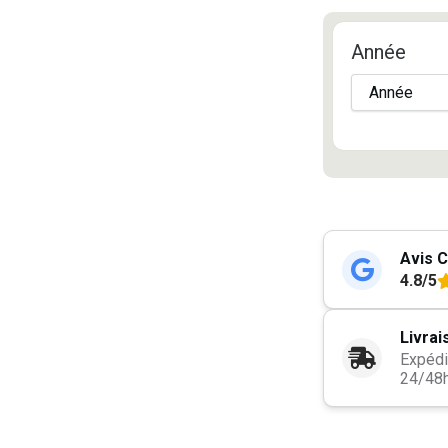
Année
Avis C
4.8/5
Livrai
Expédi
24/48