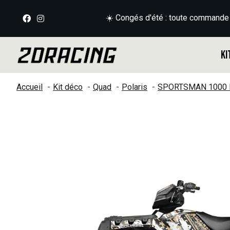
☀️ Congés d'été : toute commande
Ki
Accueil
Kit déco
Quad
Polaris
SPORTSMAN 1000 
Slideshow Items