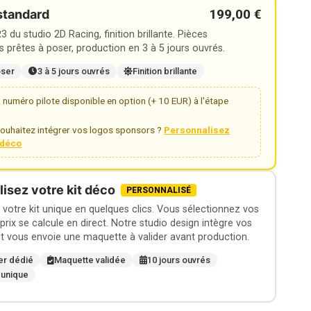
199,00 €
standard
 du studio 2D Racing, finition brillante. Pièces
 prêtes à poser, production en 3 à 5 jours ouvrés.
oser
3 à 5 jours ouvrés
Finition brillante
numéro pilote disponible en option (+ 10 EUR) à l'étape
ouhaitez intégrer vos logos sponsors ?
Personnalisez
t déco
isez votre kit déco
PERSONNALISÉ
otre kit unique en quelques clics. Vous sélectionnez vos
 prix se calcule en direct. Notre studio design intègre vos
t vous envoie une maquette à valider avant production.
er dédié
Maquette validée
10 jours ouvrés
 unique