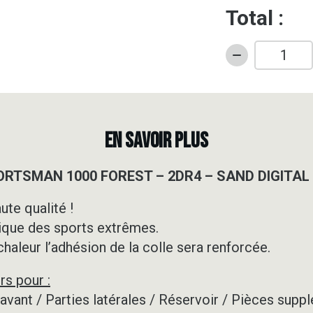
Total :
quantité
de
Kit
déco
Quad
EN SAVOIR PLUS
-
POLARIS
SPORTSMAN 1000 FOREST – 2DR4 – SAND DIGITA
-
SPORTSMAN
ute qualité !
1000
ique des sports extrêmes.
FOREST
-
 chaleur l’adhésion de la colle sera renforcée.
2DR4
rs pour :
-
SAND
e avant / Parties latérales / Réservoir / Pièces su