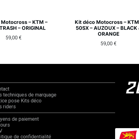
o Motocross – KTM –
Kit déco Motocross – KTM
 TRASH – ORIGINAL
50SX – AUZOUX – BLACK 
ORANGE
59,00
€
59,00
€
ntact
s techniques de marquage
ice pose Kits déco
 riders
yens de paiement
tours
V
itique de confidentialité