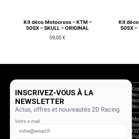
Kit déco Motocross – KTM –
Kit déc
50SX – SKULL – ORIGINAL
50SX –
59,00
€
Co
INSCRIVEZ-VOUS À LA
No
NEWSLETTER
Not
Nos
Actus, offres et nouveautés 2D Racing.
Mo
Votre e-mail
Re
CG
Pol