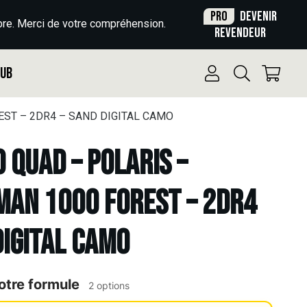
Pro
Devenir
re. Merci de votre compréhension.
revendeur
Pub
EST – 2DR4 – SAND DIGITAL CAMO
o Quad – POLARIS –
MAN 1000 FOREST – 2DR4
DIGITAL CAMO
otre formule
2 options