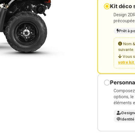
Kit déco 
Design 2DR3
précoupées
Prêt à p
Nom & 
suivante.
Vous s
votre ki
Personnal
Composez v
options, le
éléments e
Design
Identité