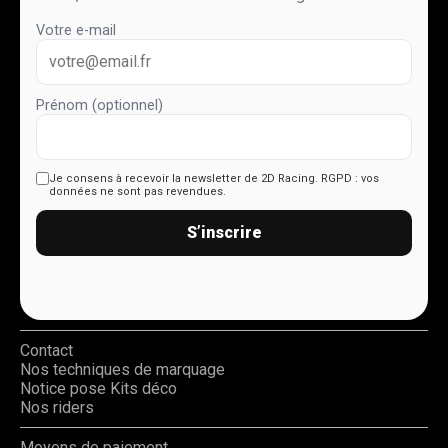
Votre e-mail
Prénom (optionnel)
Je consens à recevoir la newsletter de 2D Racing.
RGPD : vos
données ne sont pas revendues.
S’inscrire
Contact
Nos techniques de marquage
Notice pose Kits déco
Nos riders
Moyens de paiement