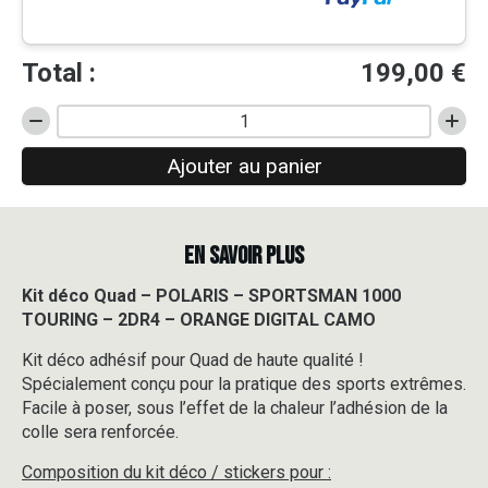
Total :
199,00
€
quantité
de
Ajouter au panier
Kit
déco
Quad
-
EN SAVOIR PLUS
POLARIS
-
SPORTSMAN
Kit déco Quad – POLARIS – SPORTSMAN 1000
1000
TOURING – 2DR4 – ORANGE DIGITAL CAMO
TOURING
-
Kit déco adhésif pour Quad de haute qualité !
2DR4
Spécialement conçu pour la pratique des sports extrêmes.
-
Facile à poser, sous l’effet de la chaleur l’adhésion de la
ORANGE
colle sera renforcée.
DIGITAL
CAMO
Composition du kit déco / stickers pour :