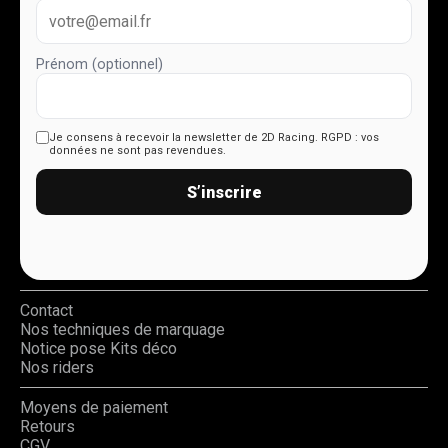
Prénom (optionnel)
Je consens à recevoir la newsletter de 2D Racing.
RGPD : vos
données ne sont pas revendues.
S’inscrire
Contact
Nos techniques de marquage
Notice pose Kits déco
Nos riders
Moyens de paiement
Retours
CGV