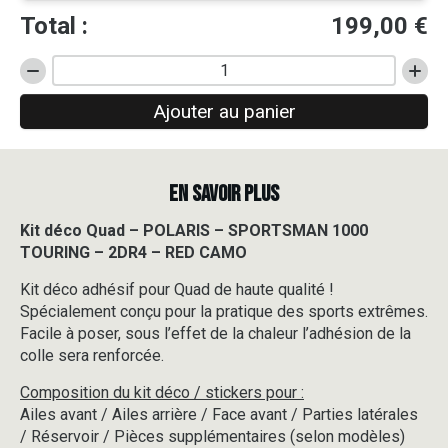
Total :
199,00
€
quantité
de
Ajouter au panier
Kit
déco
Quad
-
EN SAVOIR PLUS
POLARIS
-
SPORTSMAN
Kit déco Quad – POLARIS – SPORTSMAN 1000
1000
TOURING – 2DR4 – RED CAMO
TOURING
-
Kit déco adhésif pour Quad de haute qualité !
2DR4
Spécialement conçu pour la pratique des sports extrêmes.
-
Facile à poser, sous l’effet de la chaleur l’adhésion de la
RED
colle sera renforcée.
CAMO
Composition du kit déco / stickers pour :
Ailes avant / Ailes arrière / Face avant / Parties latérales
/ Réservoir / Pièces supplémentaires (selon modèles)