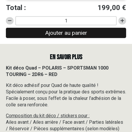
Total :
199,00
€
quantité
de
Ajouter au panier
Kit
déco
Quad
-
EN SAVOIR PLUS
POLARIS
-
SPORTSMAN
Kit déco Quad – POLARIS – SPORTSMAN 1000
1000
TOURING – 2DR6 – RED
TOURING
-
Kit déco adhésif pour Quad de haute qualité !
2DR6
Spécialement conçu pour la pratique des sports extrêmes.
-
Facile à poser, sous l’effet de la chaleur l’adhésion de la
RED
colle sera renforcée.
Composition du kit déco / stickers pour :
Ailes avant / Ailes arrière / Face avant / Parties latérales
/ Réservoir / Pièces supplémentaires (selon modèles)