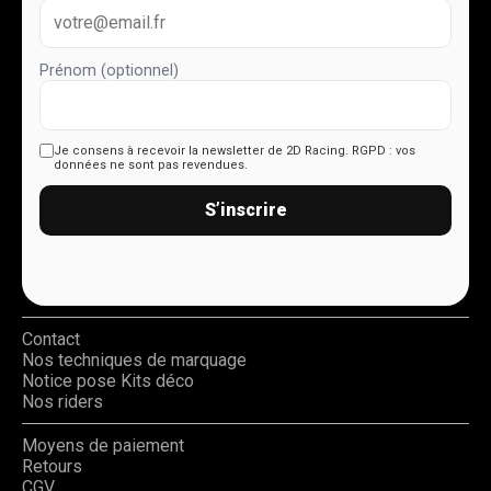
Prénom (optionnel)
Je consens à recevoir la newsletter de 2D Racing.
RGPD : vos
données ne sont pas revendues.
S’inscrire
Contact
Nos techniques de marquage
Notice pose Kits déco
Nos riders
Moyens de paiement
Retours
CGV