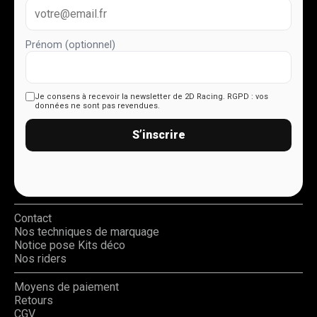
Prénom (optionnel)
Je consens à recevoir la newsletter de 2D Racing.
RGPD : vos
données ne sont pas revendues.
S’inscrire
Contact
Nos techniques de marquage
Notice pose Kits déco
Nos riders
Moyens de paiement
Retours
CGV