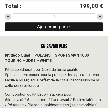
Total :
199,00
€
quantité
de
Ajouter au panier
Kit
déco
Quad
-
EN SAVOIR PLUS
POLARIS
-
SPORTSMAN
Kit déco Quad – POLARIS – SPORTSMAN 1000
1000
TOURING – 2DR6 – WHITE
TOURING
-
Kit déco adhésif pour Quad de haute qualité !
2DR6
Spécialement conçu pour la pratique des sports extrêmes.
-
Facile à poser, sous l’effet de la chaleur l’adhésion de la
WHITE
colle sera renforcée.
Composition du kit déco / stickers pour :
Ailes avant / Ailes arrière / Face avant / Parties latérales
/ Réservoir / Pièces supplémentaires (selon modèles)