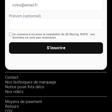
Prénom (optionnel)
Je consens à recevoir la newsletter de 2D Racing.
RGPD : vos
données ne sont pas revendues.
S’inscrire
Contact
Nos techniques de marquage
Notice pose Kits déco
Nos riders
Moyens de paiement
Retours
CGV