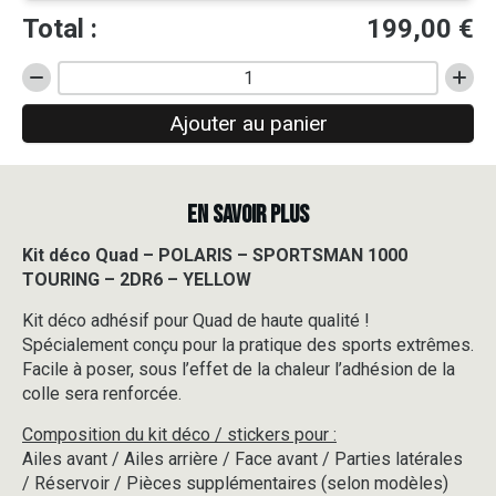
Total :
199,00
€
quantité
de
Ajouter au panier
Kit
déco
Quad
-
EN SAVOIR PLUS
POLARIS
-
SPORTSMAN
Kit déco Quad – POLARIS – SPORTSMAN 1000
1000
TOURING – 2DR6 – YELLOW
TOURING
-
Kit déco adhésif pour Quad de haute qualité !
2DR6
Spécialement conçu pour la pratique des sports extrêmes.
-
Facile à poser, sous l’effet de la chaleur l’adhésion de la
YELLOW
colle sera renforcée.
Composition du kit déco / stickers pour :
Ailes avant / Ailes arrière / Face avant / Parties latérales
/ Réservoir / Pièces supplémentaires (selon modèles)