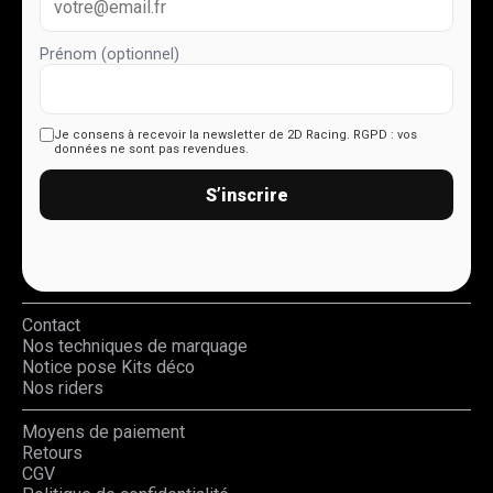
Prénom (optionnel)
Je consens à recevoir la newsletter de 2D Racing.
RGPD : vos
données ne sont pas revendues.
S’inscrire
Contact
Nos techniques de marquage
Notice pose Kits déco
Nos riders
Moyens de paiement
Retours
CGV