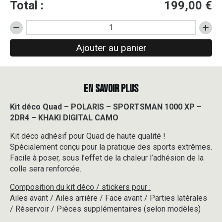
Total :
199,00
€
quantité
de
Ajouter au panier
Kit
déco
Quad
-
EN SAVOIR PLUS
POLARIS
-
SPORTSMAN
Kit déco Quad – POLARIS – SPORTSMAN 1000 XP –
1000
2DR4 – KHAKI DIGITAL CAMO
XP
-
Kit déco adhésif pour Quad de haute qualité !
2DR4
Spécialement conçu pour la pratique des sports extrêmes.
-
Facile à poser, sous l’effet de la chaleur l’adhésion de la
KHAKI
colle sera renforcée.
DIGITAL
CAMO
Composition du kit déco / stickers pour :
Ailes avant / Ailes arrière / Face avant / Parties latérales
/ Réservoir / Pièces supplémentaires (selon modèles)