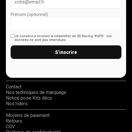
Prénom (optionnel)
Je consens à recevoir la newsletter de 2D Racing.
RGPD : vos
données ne sont pas revendues.
S’inscrire
Contact
Nos techniques de marquage
Notice pose Kits déco
Nos riders
Moyens de paiement
Retours
CGV