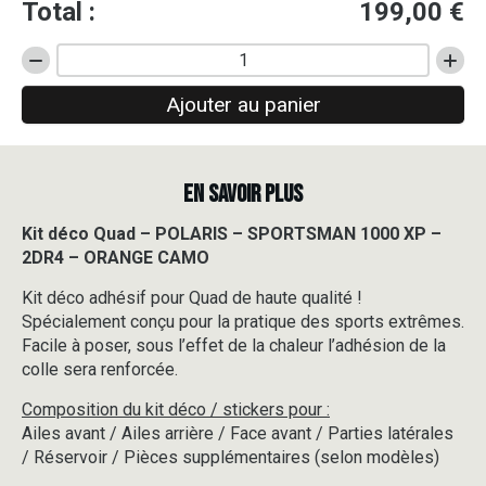
Total :
199,00
€
quantité
de
Ajouter au panier
Kit
déco
Quad
-
EN SAVOIR PLUS
POLARIS
-
SPORTSMAN
Kit déco Quad – POLARIS – SPORTSMAN 1000 XP –
1000
2DR4 – ORANGE CAMO
XP
-
Kit déco adhésif pour Quad de haute qualité !
2DR4
Spécialement conçu pour la pratique des sports extrêmes.
-
Facile à poser, sous l’effet de la chaleur l’adhésion de la
ORANGE
colle sera renforcée.
CAMO
Composition du kit déco / stickers pour :
Ailes avant / Ailes arrière / Face avant / Parties latérales
/ Réservoir / Pièces supplémentaires (selon modèles)