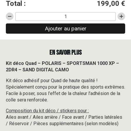
Total :
199,00
€
quantité
de
Ajouter au panier
Kit
déco
Quad
-
EN SAVOIR PLUS
POLARIS
-
SPORTSMAN
Kit déco Quad – POLARIS – SPORTSMAN 1000 XP –
1000
2DR4 – SAND DIGITAL CAMO
XP
-
Kit déco adhésif pour Quad de haute qualité !
2DR4
Spécialement conçu pour la pratique des sports extrêmes.
-
Facile à poser, sous l’effet de la chaleur l’adhésion de la
SAND
colle sera renforcée.
DIGITAL
CAMO
Composition du kit déco / stickers pour :
Ailes avant / Ailes arrière / Face avant / Parties latérales
/ Réservoir / Pièces supplémentaires (selon modèles)