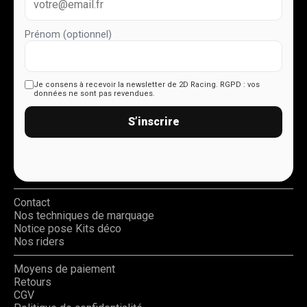
Prénom (optionnel)
Je consens à recevoir la newsletter de 2D Racing.
RGPD : vos
données ne sont pas revendues.
S’inscrire
Contact
Nos techniques de marquage
Notice pose Kits déco
Nos riders
Moyens de paiement
Retours
CGV