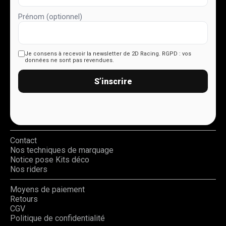
Prénom (optionnel)
Je consens à recevoir la newsletter de 2D Racing.
RGPD : vos
données ne sont pas revendues.
S’inscrire
Contact
Nos techniques de marquage
Notice pose Kits déco
Nos riders
Moyens de paiement
Retours
CGV
Politique de confidentialité