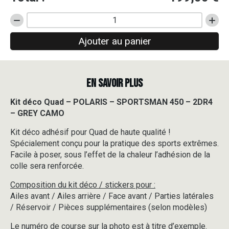
quantité
de
Ajouter au panier
Kit
déco
Quad
-
EN SAVOIR PLUS
POLARIS
-
SPORTSMAN
Kit déco Quad – POLARIS – SPORTSMAN 450 – 2DR4
450
– GREY CAMO
-
2DR4
Kit déco adhésif pour Quad de haute qualité !
-
Spécialement conçu pour la pratique des sports extrêmes.
GREY
Facile à poser, sous l’effet de la chaleur l’adhésion de la
CAMO
colle sera renforcée.
Composition du kit déco / stickers pour :
Ailes avant / Ailes arrière / Face avant / Parties latérales
/ Réservoir / Pièces supplémentaires (selon modèles)
Le numéro de course sur la photo est à titre d’exemple.